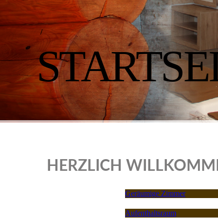
/
STARTSE
HERZLICH WILLKOMM
Geräumige Zimmer
Aufenthaltsraum