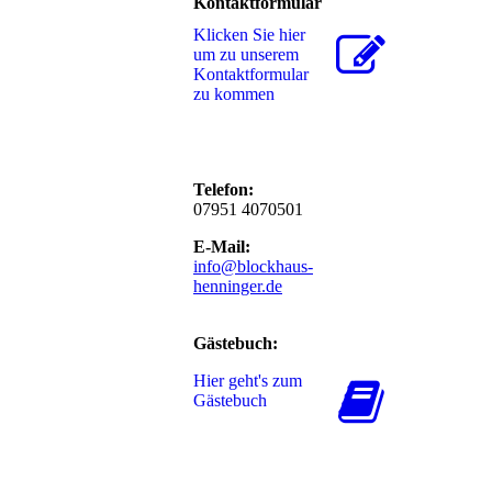
Kontaktformular
Klicken Sie hier
um zu unserem
Kon­takt­for­mu­lar
zu kommen
Telefon:
07951 4070501
E-Mail:
info@blockhaus-
henninger.de
Gästebuch:
Hier geht's zum
Gästebuch