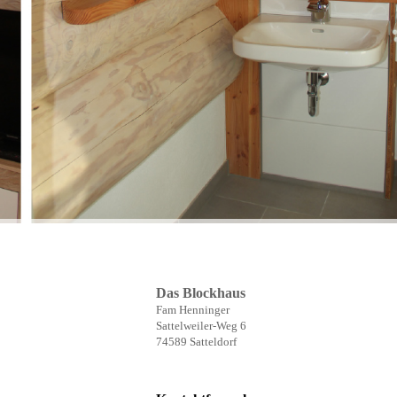
Das Blockhaus
Fam Henninger
Sattelweiler-Weg 6
74589 Satteldorf